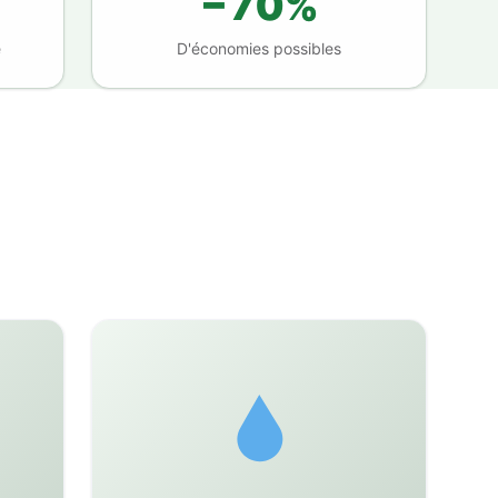
−70%
e
D'économies possibles