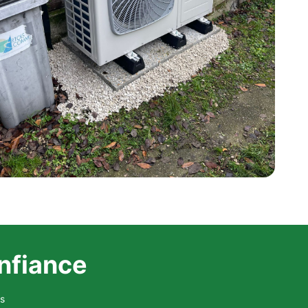
onfiance
s